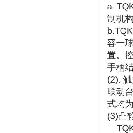
a. 
制机
b.T
容一
置。控
手柄
(2).
联动台
式均
(3)凸
TQ