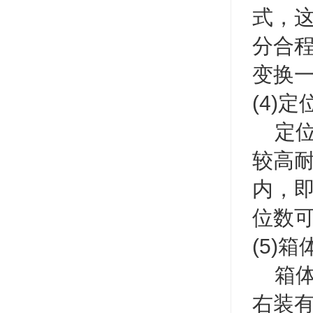
式，
分合
变换
(4)
定位
较高
内，
位数
(5)箱
箱体
右装