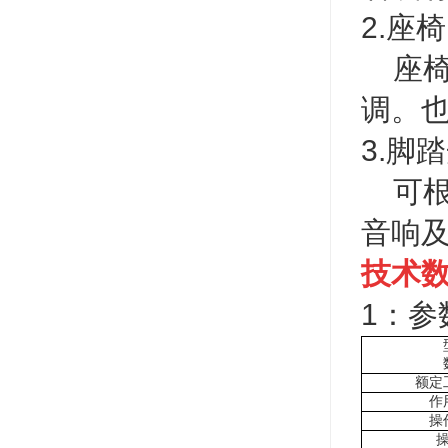
2.座椅
座椅
调。
3.脚
可根
音响
技术
1：参
额定
作
操