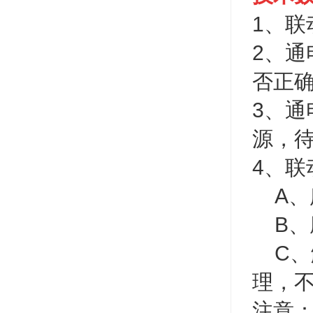
1、
2、
否正
3、
源，
4、
A、
B、
C、
理，
注意：