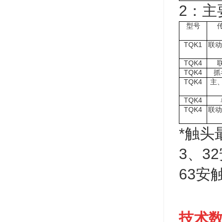
2：主
型号
TQK1
联动
TQK4
TQK4
抓
TQK4
主
TQK4
TQK4
联动
*触
3、3
63安
技术