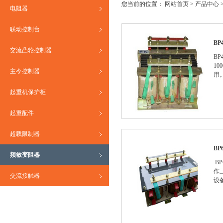
您当前的位置：
网站首页
>
产品中心
电阻器
联动控制台
B
交流凸轮控制器
BP
1
主令控制器
用
起重机保护柜
起重配件
超载限制器
B
频敏变阻器
B
作
交流接触器
设