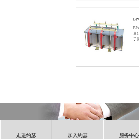
B
B
量
子
走进约瑟
加入约瑟
服务中心