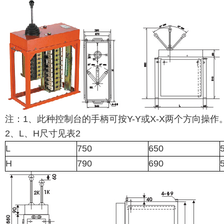
注：1、此种控制台的手柄可按Y-Y或X-X两个方向操作
2、L、H尺寸见表2
L
750
650
H
790
690