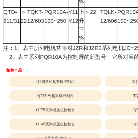
降
QTD-
＞
TQKT-
PQR10A-
Y11
上
＞
22
TQLK-
PQR10A
211/31
22
12/603
100~250
Y12
升
12/606
100~25
下
降
注：1、表中所列电机功率对JZR和JZR2系列电机JC=2
2、表中系列PQR10A为控制屏的新型号，它所对应的老型
相关产品
QT18系列起重机控制台
DQ
QT5系列起重机控制台
T
QT7B系列起重机控制台
Q
QT4B系列起重机控制台
Q