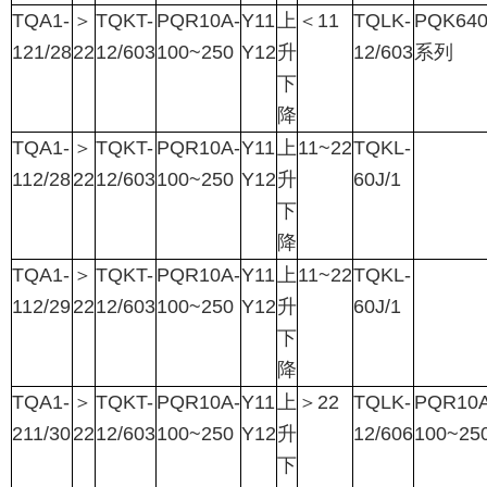
TQA1-
＞
TQKT-
PQR10A-
Y11
上
＜
11
TQLK-
PQK640
121/28
22
12/603
100~250
Y12
升
12/603
系列
下
降
TQA1-
＞
TQKT-
PQR10A-
Y11
上
11~22
TQKL-
112/28
22
12/603
100~250
Y12
升
60J/1
下
降
TQA1-
＞
TQKT-
PQR10A-
Y11
上
11~22
TQKL-
112/29
22
12/603
100~250
Y12
升
60J/1
下
降
TQA1-
＞
TQKT-
PQR10A-
Y11
上
＞
22
TQLK-
PQR10A
211/30
22
12/603
100~250
Y12
升
12/606
100~25
下