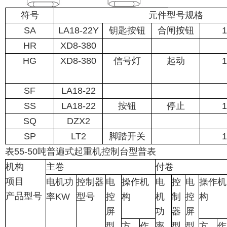
符号
元件型号规格
SA
LA18-22Y
钥匙按钮
合闸按钮
1
HR
XD8-380
HG
XD8-380
信号灯
起动
1
SF
LA18-22
SS
LA18-22
按钮
停止
1
SQ
DZX2
SP
LT2
脚踏开关
1
表55-50吨普遍式起重机控制台型普表
机构
主卷
付卷
项目
电机功
控制器
电
操作机
电
控
电
操作机
产品型号
率
KW
型号
控
构
机
制
控
构
屏
功
器
屏
型
方
作
率
型
型
方
作