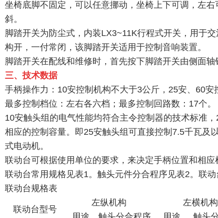
坐椅底脚不固定，可以任意挪动，坐椅上下可调，左右
斜。
脚踏开关为防尘式，内装LX3~11K行程式开关，用于交
构开，一付常闭，该脚踏开关适用于控制音响装置。
脚踏开关在配线和维修时，首先按下脚踏开关由侧面轴
三、技术数据
手柄操作力：10安控制机构不大于3公斤，25安、60
最多控制档位：左右各六档；最多控制回路数：17个。
10安触头组的电气性能均符合主令控制器的技术标准，
相应的控制容量。即25安触头组可直接控制7.5千瓦及
式电动机。
联动台可根据使用单位的要求，来决定手柄位置和相应
联动台常用规格见表1。触头元件分合程序见表2。联
联动台规格表
左纵机构
左横机构
联动台型号
用途
触头分合程序
用途
触头