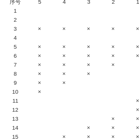
序号
5
4
3
2
1
2
3
×
×
×
×
4
5
×
×
×
×
6
×
×
×
×
7
×
×
×
×
8
×
×
×
9
×
×
10
×
11
12
13
×
14
×
×
15
×
×
×