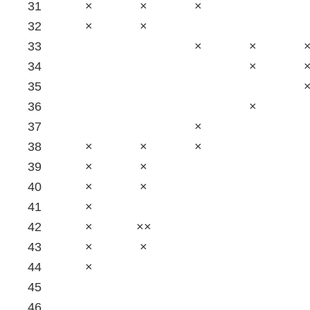
31
×
×
×
32
×
×
33
×
×
34
×
35
36
×
37
×
38
×
×
×
39
×
×
40
×
×
41
×
42
×
××
43
×
×
44
×
45
46