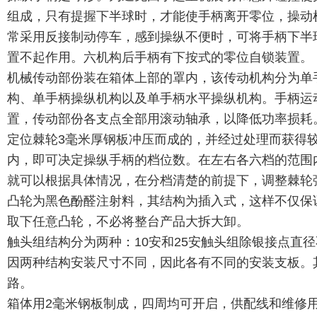
组成，只有提握下半球时，才能使手柄离开零位，操动
常采用反接制动停车，感到操纵不便时，可将手柄下半
置不起作用。六机构后手柄有下按式的零位自锁装置。
机械传动部份装在箱体上部的罩内，该传动机构分为单
构、单手柄操纵机构以及单手柄水平操纵机构。手柄运
置，传动部份各支点全部用滚动轴承，以降低功率损耗
定位棘轮3毫米厚钢板冲压而成的，并经过处理而获得
内，即可决定操纵手柄的档位数。在左右各六档的范围
就可以根据具体情况，在分档清楚的前提下，调整棘轮
凸轮为黑色酚醛注射料，其结构为插入式，这样不仅保
取下任意凸轮，不必将整台产品大拆大卸。
触头组结构分为两种：10安和25安触头组除银接点直
因两种结构安装尺寸不同，因此各有不同的安装支板。
路。
箱体用2毫米钢板制成，四周均可开启，供配线和维修