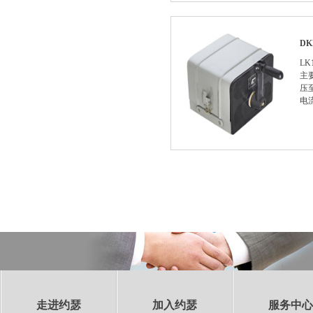
D
L
主
压
电
走进约瑟
加入约瑟
服务中心