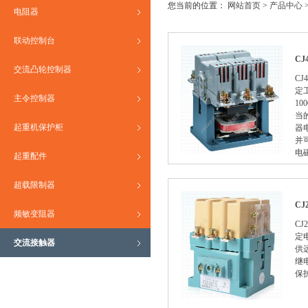
您当前的位置：
网站首页
>
产品中心
电阻器
联动控制台
C
交流凸轮控制器
CJ
定工
主令控制器
1
当
起重机保护柜
器
并
电
起重配件
超载限制器
C
频敏变阻器
CJ
定
交流接触器
供
继
保