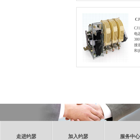
C
C
电
3
接
和
走进约瑟
加入约瑟
服务中心