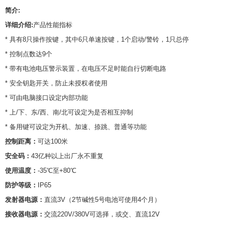
简介:
详细介绍:
产品性能指标
* 具有8只操作按键，其中6只单速按键，1个启动/警铃，1只总停
* 控制点数达9个
* 带有电池电压警示装置，在电压不足时能自行切断电路
* 安全钥匙开关，防止未授权者使用
* 可由电脑接口设定内部功能
* 上/下、东/西、南/北可设定为是否相互抑制
* 备用键可设定为开机、加速、捺跳、普通等功能
控制距离：
可达100米
安全码：
43亿种以上出厂永不重复
使用温度：
-35℃至+80℃
防护等级：
IP65
发射器电源：
直流3V（2节碱性5号电池可使用4个月）
接收器电源：
交流220V/380V可选择，或交、直流12V