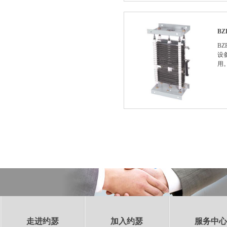
B
B
设
用
走进约瑟
加入约瑟
服务中心