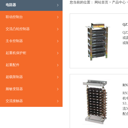
您当前的位置：
网站首页
>
产品中心
电阻器
联动控制台
Q
交流凸轮控制器
Q
或
主令控制器
或
起重机保护柜
起重配件
超载限制器
R
频敏变阻器
R
机
交流接触器
S
流
配