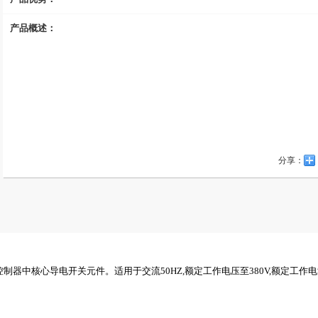
产品概述：
分享：
控制器中核心导电开关元件。适用于交流
50HZ,
额定工作电压至
380V,
额定工作电