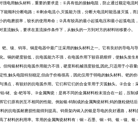
对强电用触头材料，重要的要求是：
①
具有低的接触电阻，防止通过额定电流
下能顺利分断电路；
④
剩余电流小
,
灭弧能力强，分断大电流时能迅速灭弧，而
小的电磨损率，较长的使用寿命；
②
具有较高的最小起弧电压和最小起弧电流
对直流触头，要求在直流操作条件下，从触头的一方到对方的材料转移要小。
、钯、镍、钨等。铜是电器中最广泛采用的触头材料之一。它有良好的导电与
化。铜的硬度较低，抗电弧能力不强，在电弧作用下较容易熔焊，使触头发生
。但纯银材料抗电弧作用能力不强，硬度和机械强度较低
,
因此
,
只适用于小容量
定性
,
触头电阻特别稳定
,
但由于价格很高，因此仅用于弱电的触头材料。钯的价
与沸点，有较好的抗电弧作用。它们和它们的合金常用于灭弧触头。
②
合金：
、铂
-
铑、金
-
钯等等。
③
金属陶瓷：是将不同的金属材料粉末混合在一起，压制
挥它们原有的互不相同的性能。例如银
-
钨制成的金属陶瓷材料
,
钨的微粒烧结后
材料的抗电弧耐磨损性能得到提高。钨骨架内铸入的银是导电的良好通路，材料
高了材料的利用率。常用的金属陶瓷材料有：铜－石墨、铜－钨、银－镍、银