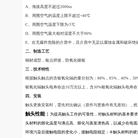
A、海拔高度不超过2000m
B、周围空气的温度上限不超过+40℃
C、周围空气温度下限为-5℃
D、周围空气最大相对湿度不大于90%
E、在无爆炸危险的介质中，且介质中无足以腐蚀金属和破坏绝
二、制造工艺
铜材成型，银点焊接，防氧化镀银
三．技术特性
根据触头触点的含银氧化镉的量分别为：88%，85%，40%，3
银氧化镉触头电寿命达10万次以上，含30%银氧化镉触头电寿
四、安装
触头更换安装时，需先对比确认（原件与更换件有无差别），然
触头
性能：
为提高触头工作的可靠性，对触头材料的基本要求
头材料的熔化温度与沸点高、熔化与蒸发潜热高，以减少在电弧
环境污染后接触电阻的变化小，接触电阻稳定；
④
触头材料的硬