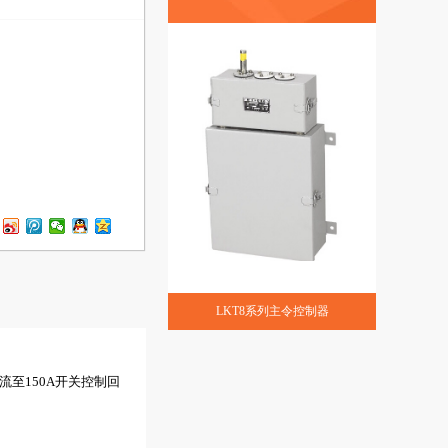
LKT8系列主令控制器
流至
150A
开关控制回