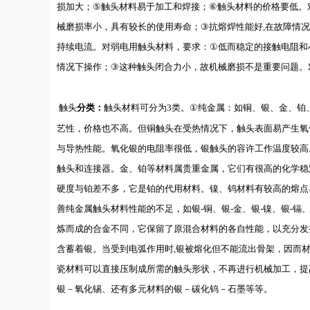
损加大；
⑤
触头材料易于加工和焊接；
⑥
触头材料的价格要低。
械磨损率小，具有较长的使用寿命；
③
抗熔焊性能好
,
在故障情况
持续电流。对弱电用触头材料，要求：
①
低而稳定的接触电阻和
情况下操作；
③
这种触头闭合力小，故机械磨损不是重要问题。
触头
分类：
触头材料可分为3
类。
①
纯金属：如铜、银、金、铂
艺性，价格也不高。但铜触头在受热情况下，触头表面易产生氧
与导热性能。氧化银的电阻率很低，银触头的容许工作温度较高
触头和连接器。金、铂等材料属贵重金属，它们有很高的化学稳
硬度与铂差不多，它是铂的代用材料。镍、钨材料有较高的熔点
善纯金属触头材料性能的不足，如银
-
铜、银
-
金、银
-
镍、银
-
镉
炼而成的合金不同，它保留了原混合材料的各自性能，以充分发
含蓄着银。当受到电弧作用时
,
银被熔化但不能流出骨架，因而
瓷材料可以直接压制成所需的触头形状，不再进行机械加工，提
银－氧化锡、还有多元材料的银－碳化钨－石墨等等。