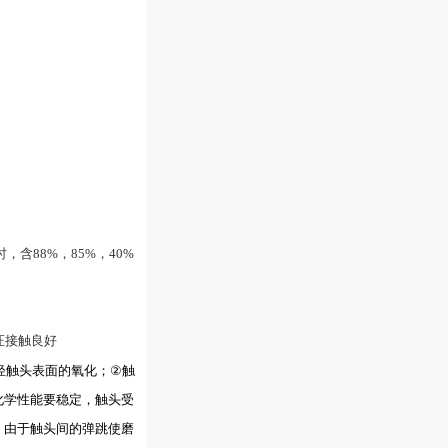
含88%，85%，40%
证接触良好
轻触头表面的氧化；
②
触
化学性能要稳定，触头受
，由于触头间的弹跳使磨