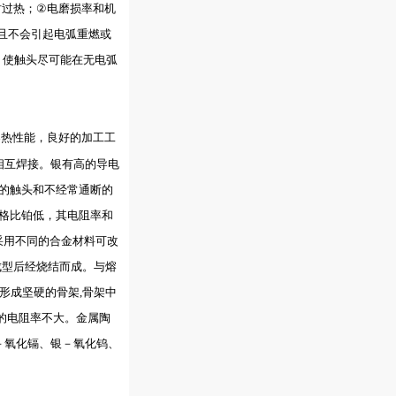
时过热；
②
电磨损率和机
且不会引起电弧重燃或
，使触头尽可能在无电弧
导热性能，良好的加工工
相互焊接。银有高的导电
的触头和不经常通断的
格比铂低，其电阻率和
采用不同的合金材料可改
成型后经烧结而成。与熔
形成坚硬的骨架
,
骨架中
的电阻率不大。金属陶
－氧化镉、银－氧化钨、