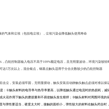
缘的气体和尘埃（包括电尘埃），尘埃污染会降低触头使用寿命
0%，凸轮控制器输入电压不高于109%额定电压，且无明显波动，环境污染较轻时，
命可达5万次以上，混合银点，铜基点触头适用于分合次数较少的凸轮控制器
后去尘，安装必须牢固，无明显摆动，触头安装后动静触头触点必须对准以保
是：
①
触头材料的电导率与热导率要高，以降低触头通过电流时的热损耗，减
或火花作用下触头的磨损量和不易使触头发生熔焊；
③
触头材料对周围环境的
度与弹性要适当，硬度太大时，接触的面积小，弹性较大的材料在触头闭合时