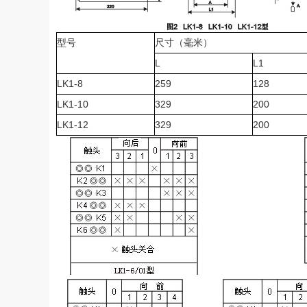
型号
尺寸（毫米）
L
L1
LK1-8
259
128
LK1-10
329
200
LK1-12
329
200