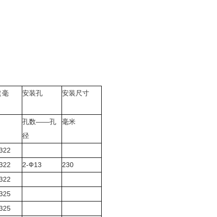
（毫
安装孔
安装尺寸
——
孔数
孔
毫米
径
322
322
2-Ф13
230
322
325
325