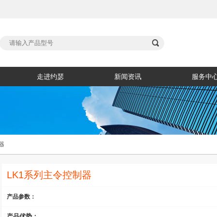

走进约瑟
新闻资讯
服务中
器
LK1系列主令控制器
产品参数：
产品优势：