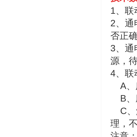
1、
2、
否正
3、
源，
4、
A、
B、
C、
理，
注意：