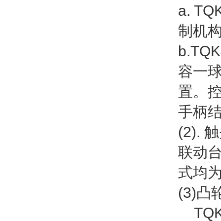
a. 
制机
b.T
容一
置。控
手柄
(2).
联动台
式均
(3)凸
TQ