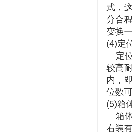
式，
分合
变换
(4)
定位
较高
内，
位数
(5)箱
箱体
右装