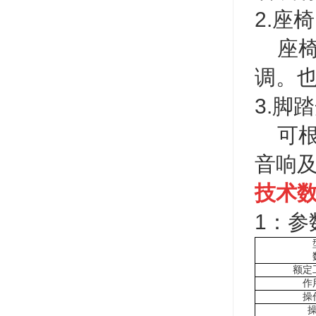
2.座椅
座椅
调。
3.脚
可根
音响
技术
1：参
额定
作
操