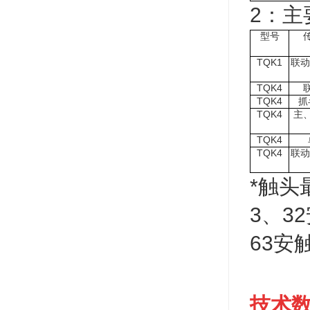
2：主
型号
TQK1
联动
TQK4
TQK4
抓
TQK4
主
TQK4
TQK4
联动
*触
3、3
63安
技术