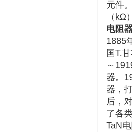
元件
（kΩ
电阻
188
国T.
～19
器。1
器，
后，
了各类
TaN