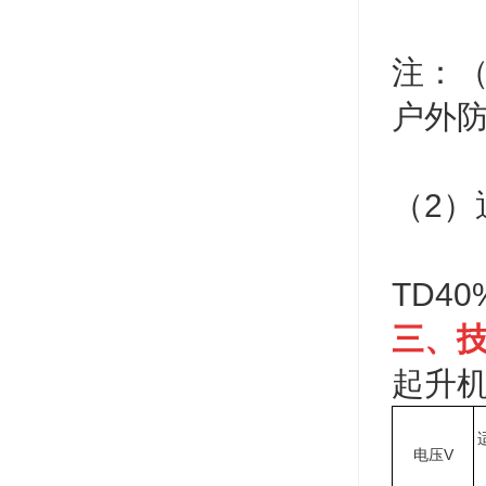
注：（
户外防
（2）
TD40
三、
起升机
电压V