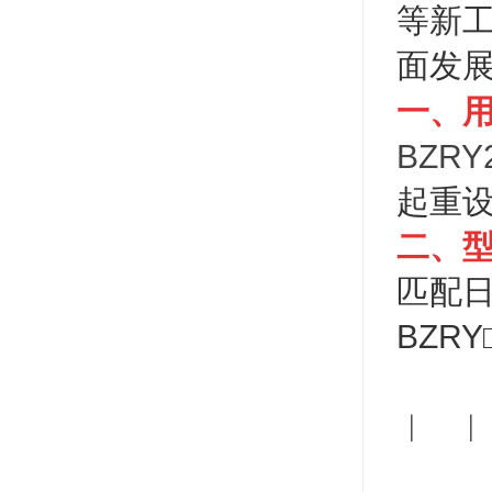
等新
面发
一、
BZR
起重
二、
匹配日
BZRY
︱ 